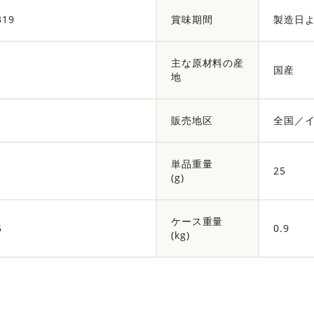
319
賞味期間
製造日よ
主な原材料の産
国産
地
販売地区
全国／
単品重量
25
(g)
ケース重量
5
0.9
(kg)