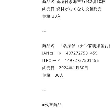
商品名 新塩付き海苔ﾌｨﾙﾑ2切10枚
終売日 資材がなくなり次第終売
規格 30入
---
商品名 「名探偵コナン有明海産お
JANコード 4972727501459
ITFコード 14972727501456
終売日 2024年1月30日
規格 30入
---
■代替商品