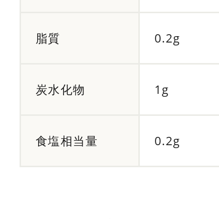
脂質
0.2g
炭水化物
1g
食塩相当量
0.2g