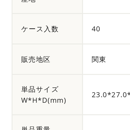
ケース入数
40
販売地区
関東
単品サイズ
23.0*27.0
W*H*D(mm)
単品重量