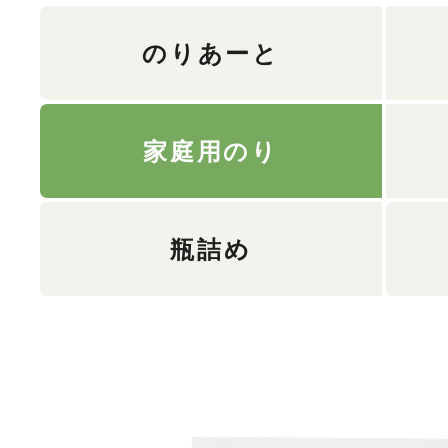
のりあーと
家庭用のり
瓶詰め