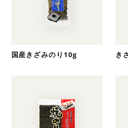
国産きざみのり10g
き