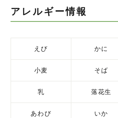
アレルギー情報
えび
かに
小麦
そば
乳
落花生
あわび
いか