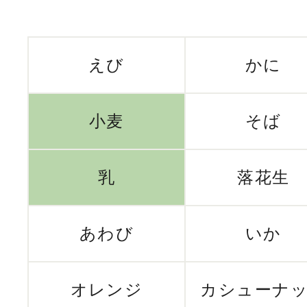
えび
かに
小麦
そば
乳
落花生
あわび
いか
オレンジ
カシューナ