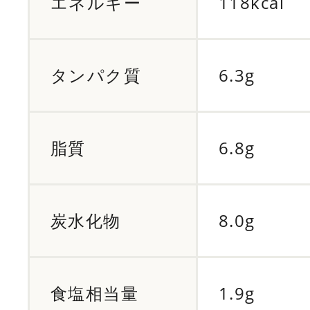
エネルギー
118kcal
タンパク質
6.3g
脂質
6.8g
炭水化物
8.0g
食塩相当量
1.9g