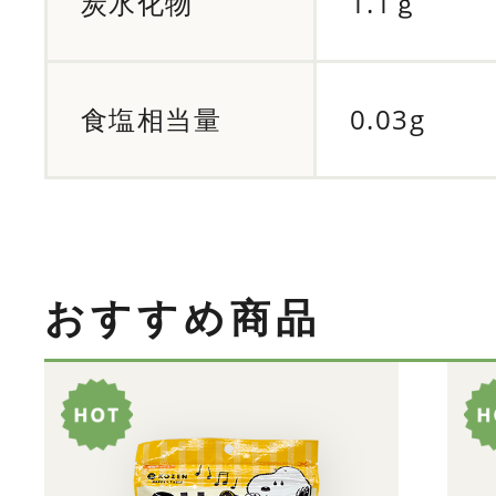
炭水化物
1.1ｇ
食塩相当量
0.03g
おすすめ商品