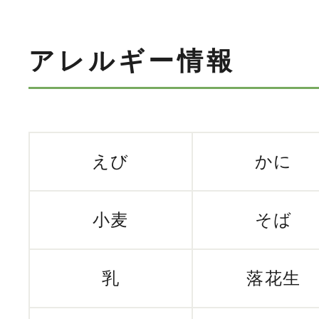
アレルギー情報
えび
かに
小麦
そば
乳
落花生