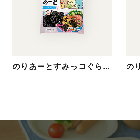
のりあーとすみっコぐらし2
の