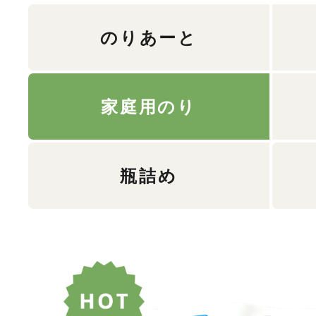
のりあーと
家庭用のり
瓶詰め